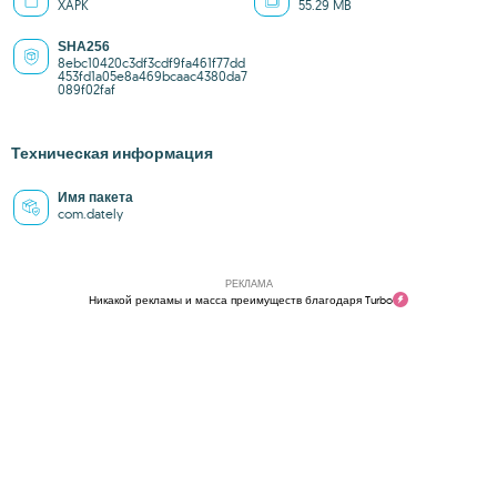
XAPK
55.29 MB
SHA256
8ebc10420c3df3cdf9fa461f77dd
453fd1a05e8a469bcaac4380da7
089f02faf
Техническая информация
Имя пакета
com.dately
РЕКЛАМА
Никакой рекламы и масса преимуществ благодаря Turbo