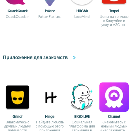
QuackQuack
Paktor
HUGMi
Terpel
QuackQuack.in
Paktor Pte. Ltd.
LocoMind
Цены на топливо
в Колумбии и
услуги АЗС под
рукой
Приложения для знакомств
Grindr
Hinge
BIGO LIVE
Chamet
Знакомьтесь с
Найдите любовь
Социальная
Знакомьтесь с
другими людьми
с помощью этого
платформа для
новыми людьми
поблизости
приложения
стриминга в
и наслаждайтесь