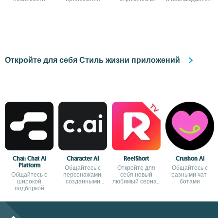
реальном
просмотром
времени
прямых
трансляций
Откройте для себя Стиль жизни приложений
Chai: Chat AI
Character AI
ReelShort
Crushon AI
Platform
Общайтесь с
Откройте для
Общайтесь с
Общайтесь с
персонажами,
себя новый
разными чат-
широкой
созданными
любимый сериал
ботами
подборкой
искусственным
в формате
вымышленных
интеллектом
коротких роликов
персонажей