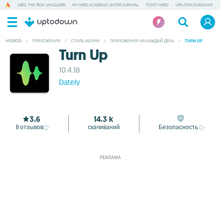
ARES: THE IRON VANGUARD
MY HERO ACADEMIA UNITED SURVIVAL
TICKET HERO
VPN-ПРИЛОЖЕНИЯ
ANDROID
/
ПРИЛОЖЕНИЯ
/
СТИЛЬ ЖИЗНИ
/
ПРИЛОЖЕНИЯ НА КАЖДЫЙ ДЕНЬ
/
TURN UP
Turn Up
10.4.18
Dately
3.6
14.3 k
8
отзывов
скачиваний
Безопасность
РЕКЛАМА